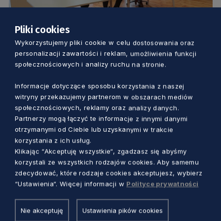
Pliki cookies
Wykorzystujemy pliki cookie w celu dostosowania oraz
KULTURA
personalizacji zawartości i reklam, umożliwienia funkcji
społecznościowych i analizy ruchu na stronie.
Oficjalne otwarcie Pomorskiego
Inkubatora Kultury. Zaprasza wszystkich
Informacje dotyczące sposobu korzystania z naszej
artystów z regionu
witryny przekazujemy partnerom w obszarach mediów
5 lat temu
społecznościowych, reklamy oraz analizy danych.
Partnerzy mogą łączyć te informacje z innymi danymi
otrzymanymi od Ciebie lub uzyskanymi w trakcie
korzystania z ich usług.
Klikając “Akceptuję wszystkie“, zgadzasz się abyśmy
korzystali ze wszystkich rodzajów cookies. Aby samemu
zdecydować, które rodzaje cookies akceptujesz, wybierz
“Ustawienia“. Więcej informacji w
Polityce prywatności
Nie akceptuję
Ustawienia pików cookies