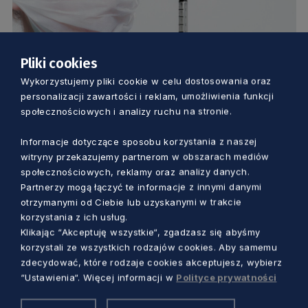
Pliki cookies
ZDROWIE
Wykorzystujemy pliki cookie w celu dostosowania oraz
personalizacji zawartości i reklam, umożliwienia funkcji
Pielęgniarki pilnie poszukiwane do
społecznościowych i analizy ruchu na stronie.
szpitala w Słupsku. Placówka oferuje
Informacje dotyczące sposobu korzystania z naszej
atrakcyjne warunki
witryny przekazujemy partnerom w obszarach mediów
Dorota Kulka
5 lat temu
społecznościowych, reklamy oraz analizy danych.
Partnerzy mogą łączyć te informacje z innymi danymi
otrzymanymi od Ciebie lub uzyskanymi w trakcie
korzystania z ich usług.
Klikając “Akceptuję wszystkie“, zgadzasz się abyśmy
korzystali ze wszystkich rodzajów cookies. Aby samemu
zdecydować, które rodzaje cookies akceptujesz, wybierz
“Ustawienia“. Więcej informacji w
Polityce prywatności