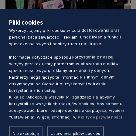
Pliki cookies
ZDROWIE
Wykorzystujemy pliki cookie w celu dostosowania oraz
personalizacji zawartości i reklam, umożliwienia funkcji
Okulary ks. Kaczkowskiego wręczone.
społecznościowych i analizy ruchu na stronie.
Kto je otrzymał?
Informacje dotyczące sposobu korzystania z naszej
Dorota Kulka
3 lata temu
witryny przekazujemy partnerom w obszarach mediów
społecznościowych, reklamy oraz analizy danych.
Partnerzy mogą łączyć te informacje z innymi danymi
otrzymanymi od Ciebie lub uzyskanymi w trakcie
korzystania z ich usług.
Klikając “Akceptuję wszystkie“, zgadzasz się abyśmy
korzystali ze wszystkich rodzajów cookies. Aby samemu
zdecydować, które rodzaje cookies akceptujesz, wybierz
“Ustawienia“. Więcej informacji w
Polityce prywatności
Nie akceptuję
Ustawienia pików cookies