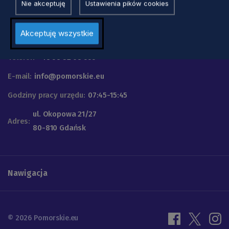
Nie akceptuję
Ustawienia pików cookies
Urząd Marszałkowski
Akceptuję wszystkie
Województwa Pomorskiego
Telefon
+48 58 32 68 555
E-mail:
info@pomorskie.eu
Godziny pracy urzędu:
07:45-15:45
ul. Okopowa 21/27
Adres:
80-810 Gdańsk
Nawigacja
© 2026 Pomorskie.eu