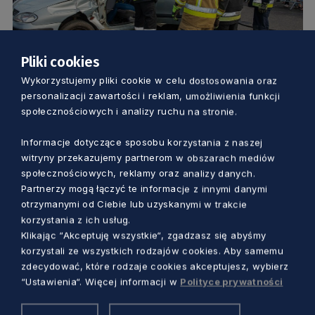
Pliki cookies
KOMUNIKACJA
Wykorzystujemy pliki cookie w celu dostosowania oraz
personalizacji zawartości i reklam, umożliwienia funkcji
społecznościowych i analizy ruchu na stronie.
Bezpieczna i ekologiczna motoryzacja
podczas Moto Safety Day w Gdyni
Informacje dotyczące sposobu korzystania z naszej
witryny przekazujemy partnerom w obszarach mediów
5 lat temu
społecznościowych, reklamy oraz analizy danych.
Partnerzy mogą łączyć te informacje z innymi danymi
otrzymanymi od Ciebie lub uzyskanymi w trakcie
korzystania z ich usług.
Klikając “Akceptuję wszystkie“, zgadzasz się abyśmy
korzystali ze wszystkich rodzajów cookies. Aby samemu
zdecydować, które rodzaje cookies akceptujesz, wybierz
“Ustawienia“. Więcej informacji w
Polityce prywatności