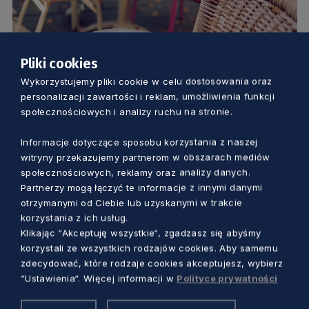
Pliki cookies
ZDROWIE
Wykorzystujemy pliki cookie w celu dostosowania oraz
personalizacji zawartości i reklam, umożliwienia funkcji
Od 15 maja otwarcie ogródków
społecznościowych i analizy ruchu na stronie.
restauracyjnych. Zdejmiemy też maski,
Informacje dotyczące sposobu korzystania z naszej
ale nie wszędzie
witryny przekazujemy partnerom w obszarach mediów
Dorota Kulka
5 lat temu
społecznościowych, reklamy oraz analizy danych.
Partnerzy mogą łączyć te informacje z innymi danymi
otrzymanymi od Ciebie lub uzyskanymi w trakcie
korzystania z ich usług.
Klikając “Akceptuję wszystkie“, zgadzasz się abyśmy
korzystali ze wszystkich rodzajów cookies. Aby samemu
zdecydować, które rodzaje cookies akceptujesz, wybierz
“Ustawienia“. Więcej informacji w
Polityce prywatności