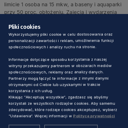
limicie 1 osoba na 15 mkw, a baseny i aquaparki
przy 50 proc. obłożeniu. Zajęcia i wydarzenia
sportowe poza obiektami sportowymi będą
Pliki cookies
odbywać się z limitem do 250 osób. Wszyscy
Wykorzystujemy pliki cookie w celu dostosowania oraz
uczniowie powrócą do nauki stacjonarnej.
personalizacji zawartości i reklam, umożliwienia funkcji
społecznościowych i analizy ruchu na stronie.
Informacje dotyczące sposobu korzystania z naszej
witryny przekazujemy partnerom w obszarach mediów
społecznościowych, reklamy oraz analizy danych.
Partnerzy mogą łączyć te informacje z innymi danymi
otrzymanymi od Ciebie lub uzyskanymi w trakcie
korzystania z ich usług.
Klikając “Akceptuję wszystkie“, zgadzasz się abyśmy
korzystali ze wszystkich rodzajów cookies. Aby samemu
zdecydować, które rodzaje cookies akceptujesz, wybierz
Zobacz również
“Ustawienia“. Więcej informacji w
Polityce prywatności