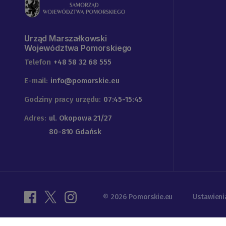
Urząd Marszałkowski
Województwa Pomorskiego
Telefon
+48 58 32 68 555
E-mail:
info@pomorskie.eu
Godziny pracy urzędu:
07:45-15:45
Adres:
ul. Okopowa 21/27
80-810 Gdańsk
© 2026 Pomorskie.eu
Ustawieni