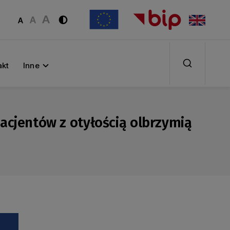
akt
Inne
pacjentów z otyłością olbrzymią