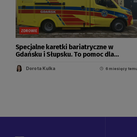
ZDROWIE
Specjalne karetki bariatryczne w
Gdańsku i Słupsku. To pomoc dla
pacjentów z otyłością olbrzymią
Dorota Kulka
6 miesięcy tem