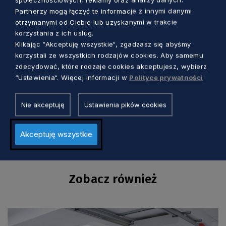
PRO 2 (dotacja PUW). Karetka wraz z
Partnerzy mogą łączyć te informacje z innymi danymi
wyposażeniem kosztowała niewiele ponad
otrzymanymi od Ciebie lub uzyskanymi w trakcie
milion złotych, z czego samorząd województwa
korzystania z ich usług.
przekazał 978 530 zł.
Klikając “Akceptuję wszystkie“, zgadzasz się abyśmy
korzystali ze wszystkich rodzajów cookies. Aby samemu
zdecydować, które rodzaje cookies akceptujesz, wybierz
Warto dodać, że zakup pojazdów był możliwy
“Ustawienia“. Więcej informacji w
Polityce prywatności
także dzięki dotacji z Pomorskiego Urzędu
Wojewódzkiego i środków własnych
Nie akceptuję
Ustawienia pików cookies
pogotowia.
Akceptuję wszystkie
Zobacz również