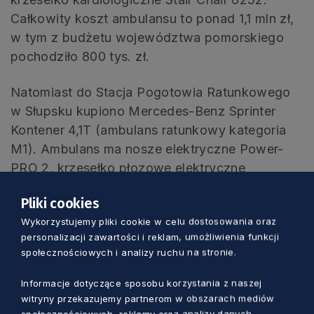
Całkowity koszt ambulansu to ponad 1,1 mln zł,
w tym z budżetu województwa pomorskiego
pochodziło 800 tys. zł.
Natomiast do Stacja Pogotowia Ratunkowego
w Słupsku kupiono Mercedes-Benz Sprinter
Kontener 4,1T (ambulans ratunkowy kategoria
M1). Ambulans ma nosze elektryczne Power-
PRO 2, krzesełko płozowe elektryczne
expedition, które ułatwia transport po schodach
Pliki cookies
oraz materac próżniowy. Materac ten służy do
Wykorzystujemy pliki cookie w celu dostosowania oraz
unieruchomienia pacjenta w odpowiedniej
personalizacji zawartości i reklam, umożliwienia funkcji
pozycji. Co ważne, dostosowuje się do ciała
społecznościowych i analizy ruchu na stronie.
pacjenta, jego twardość może być regulowana
przez dopompowywanie powietrza.
Informacje dotyczące sposobu korzystania z naszej
witryny przekazujemy partnerom w obszarach mediów
Ponadto, kupiono drugą parę noszy Power-
społecznościowych, reklamy oraz analizy danych.