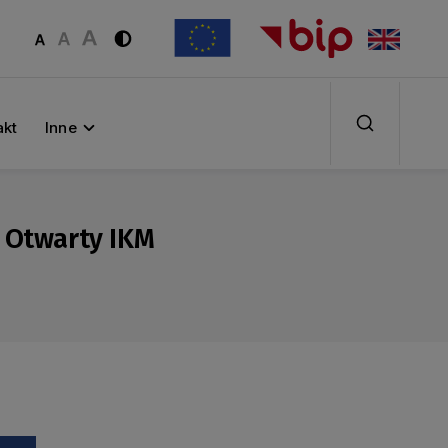
akt
Inne
u Otwarty IKM