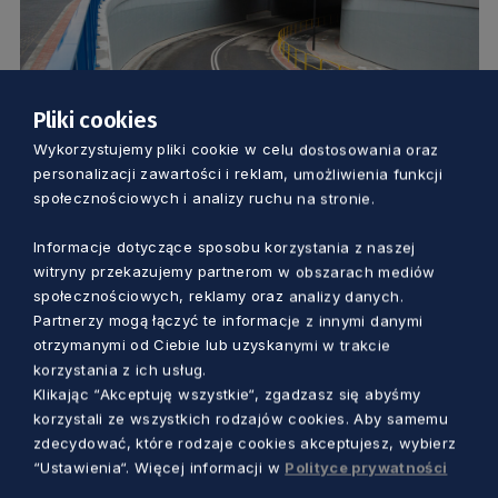
Pliki cookies
Wykorzystujemy pliki cookie w celu dostosowania oraz
KOMUNIKACJA
personalizacji zawartości i reklam, umożliwienia funkcji
społecznościowych i analizy ruchu na stronie.
Węzeł Kwiatowa gotowy dzięki unijnemu
wsparciu. „To duża zmiana dla
Informacje dotyczące sposobu korzystania z naszej
witryny przekazujemy partnerom w obszarach mediów
mieszkańców Wejherowa”
społecznościowych, reklamy oraz analizy danych.
Marcin Szumny
5 lat temu
Partnerzy mogą łączyć te informacje z innymi danymi
otrzymanymi od Ciebie lub uzyskanymi w trakcie
korzystania z ich usług.
Klikając “Akceptuję wszystkie“, zgadzasz się abyśmy
korzystali ze wszystkich rodzajów cookies. Aby samemu
zdecydować, które rodzaje cookies akceptujesz, wybierz
“Ustawienia“. Więcej informacji w
Polityce prywatności