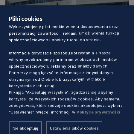
Pliki cookies
GOSPODARKA
Wykorzystujemy pliki cookie w celu dostosowania oraz
personalizacji zawartości i reklam, umożliwienia funkcji
społecznościowych i analizy ruchu na stronie.
To nie jest fuzja, ale rozbiór. Mocny głos
z Gdańska w sprawie połączenia Lotosu
Informacje dotyczące sposobu korzystania z naszej
z Orlenem
witryny przekazujemy partnerom w obszarach mediów
Aleksander Olszak
4 lata temu
społecznościowych, reklamy oraz analizy danych.
Partnerzy mogą łączyć te informacje z innymi danymi
otrzymanymi od Ciebie lub uzyskanymi w trakcie
korzystania z ich usług.
Klikając “Akceptuję wszystkie“, zgadzasz się abyśmy
korzystali ze wszystkich rodzajów cookies. Aby samemu
zdecydować, które rodzaje cookies akceptujesz, wybierz
“Ustawienia“. Więcej informacji w
Polityce prywatności
Nie akceptuję
Ustawienia pików cookies