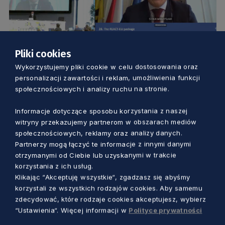
Pliki cookies
Wykorzystujemy pliki cookie w celu dostosowania oraz
GOSPODARKA
personalizacji zawartości i reklam, umożliwienia funkcji
społecznościowych i analizy ruchu na stronie.
Jak skuteczniej działać w czasie kryzysu?
Opinia marszałka na posiedzeniu
Informacje dotyczące sposobu korzystania z naszej
witryny przekazujemy partnerom w obszarach mediów
Komitetu Regionów
społecznościowych, reklamy oraz analizy danych.
5 lat temu
Partnerzy mogą łączyć te informacje z innymi danymi
otrzymanymi od Ciebie lub uzyskanymi w trakcie
korzystania z ich usług.
Klikając “Akceptuję wszystkie“, zgadzasz się abyśmy
korzystali ze wszystkich rodzajów cookies. Aby samemu
zdecydować, które rodzaje cookies akceptujesz, wybierz
“Ustawienia“. Więcej informacji w
Polityce prywatności