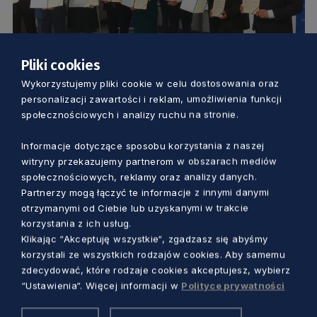
Pliki cookies
KOMUNIKACJA
Wykorzystujemy pliki cookie w celu dostosowania oraz
personalizacji zawartości i reklam, umożliwienia funkcji
Razem dla rozwoju dróg w północnej
społecznościowych i analizy ruchu na stronie.
części regionu. List intencyjny podpisany
Informacje dotyczące sposobu korzystania z naszej
witryny przekazujemy partnerom w obszarach mediów
Aleksander Olszak
4 lata temu
społecznościowych, reklamy oraz analizy danych.
Partnerzy mogą łączyć te informacje z innymi danymi
otrzymanymi od Ciebie lub uzyskanymi w trakcie
korzystania z ich usług.
Klikając “Akceptuję wszystkie“, zgadzasz się abyśmy
korzystali ze wszystkich rodzajów cookies. Aby samemu
zdecydować, które rodzaje cookies akceptujesz, wybierz
“Ustawienia“. Więcej informacji w
Polityce prywatności