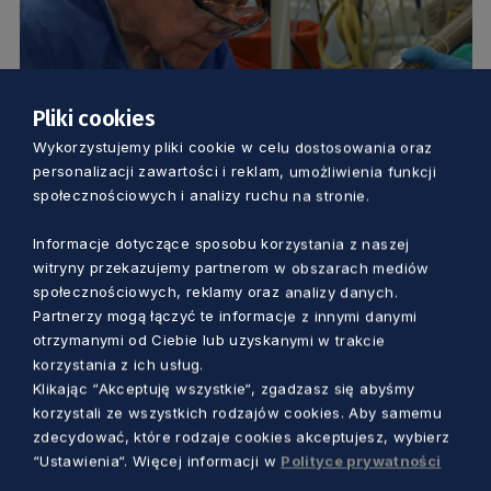
Pliki cookies
Wykorzystujemy pliki cookie w celu dostosowania oraz
ZDROWIE
personalizacji zawartości i reklam, umożliwienia funkcji
społecznościowych i analizy ruchu na stronie.
To szansa dla poparzonych. W
„Koperniku” chirurg plastyczny z
Informacje dotyczące sposobu korzystania z naszej
witryny przekazujemy partnerom w obszarach mediów
Bostonu zoperował pięciu pacjentów
społecznościowych, reklamy oraz analizy danych.
Dorota Kulka
2 lata temu
Partnerzy mogą łączyć te informacje z innymi danymi
otrzymanymi od Ciebie lub uzyskanymi w trakcie
korzystania z ich usług.
Klikając “Akceptuję wszystkie“, zgadzasz się abyśmy
korzystali ze wszystkich rodzajów cookies. Aby samemu
zdecydować, które rodzaje cookies akceptujesz, wybierz
“Ustawienia“. Więcej informacji w
Polityce prywatności