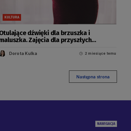
KULTURA
Otulające dźwięki dla brzuszka i
maluszka. Zajęcia dla przyszłych
rodziców i dziadków
Dorota Kulka
2 miesiące temu
Następna strona
NAWIGACJA