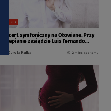
KULTURA
Koncert symfoniczny na Ołowiane. Przy
fortepianie zasiądzie Luis Fernando
Pérez [AKTUALIZACJA]
Dorota Kulka
2 miesiące temu