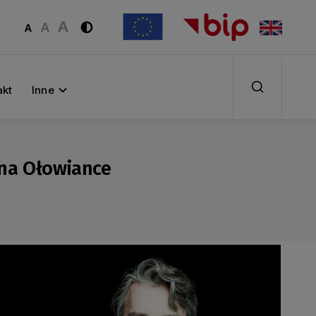
akt
Inne
 na Ołowiance