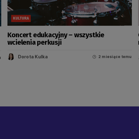
KULTURA
Koncert edukacyjny – wszystkie
wcielenia perkusji
Dorota Kulka
2 miesiące temu
u