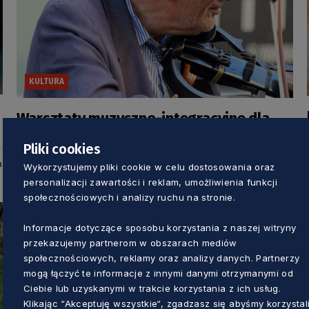
KULTURA
Warsztaty muzyczno-integracyjne dla
seniorów – muzyka nie zna wieku
Pliki cookies
u
Dorota Kulka
Wykorzystujemy pliki cookie w celu dostosowania oraz
2 miesiące temu
personalizacji zawartości i reklam, umożliwienia funkcji
społecznościowych i analizy ruchu na stronie.
Informacje dotyczące sposobu korzystania z naszej witryny
przekazujemy partnerom w obszarach mediów
społecznościowych, reklamy oraz analizy danych. Partnerzy
mogą łączyć te informacje z innymi danymi otrzymanymi od
Ciebie lub uzyskanymi w trakcie korzystania z ich usług.
Klikając “Akceptuję wszystkie“, zgadzasz się abyśmy korzystal