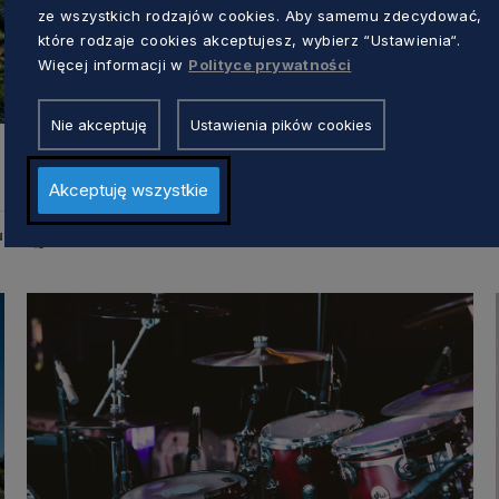
ze wszystkich rodzajów cookies. Aby samemu zdecydować,
które rodzaje cookies akceptujesz, wybierz “Ustawienia“.
Więcej informacji w
Polityce prywatności
KULTURA
Nie akceptuję
Ustawienia pików cookies
Koncert familijny – poznaj możliwości
akordeonu
Akceptuję wszystkie
Dorota Kulka
u
2 miesiące temu