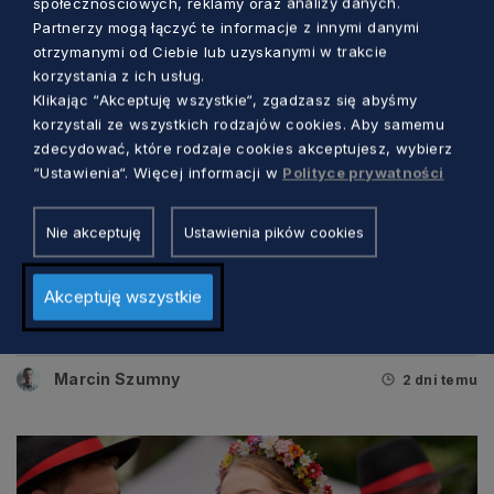
społecznościowych, reklamy oraz analizy danych.
Partnerzy mogą łączyć te informacje z innymi danymi
otrzymanymi od Ciebie lub uzyskanymi w trakcie
korzystania z ich usług.
Klikając “Akceptuję wszystkie“, zgadzasz się abyśmy
korzystali ze wszystkich rodzajów cookies. Aby samemu
zdecydować, które rodzaje cookies akceptujesz, wybierz
“Ustawienia“. Więcej informacji w
Polityce prywatności
Nie akceptuję
Ustawienia pików cookies
KULTURA
Akceptuję wszystkie
Trzy dni kina, rozmów i spotkań nad
morzem. Wyjątkowy festiwal w Jastarni
Marcin Szumny
2 dni temu