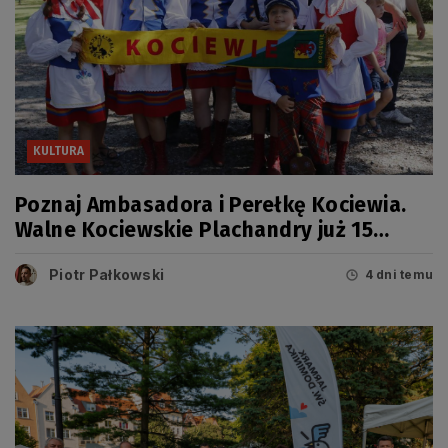
KULTURA
Poznaj Ambasadora i Perełkę Kociewia.
Walne Kociewskie Plachandry już 15
sierpnia
Piotr Pałkowski
4 dni temu