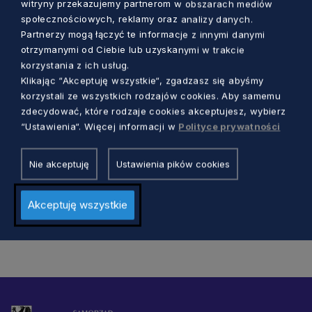
witryny przekazujemy partnerom w obszarach mediów
społecznościowych, reklamy oraz analizy danych.
Partnerzy mogą łączyć te informacje z innymi danymi
otrzymanymi od Ciebie lub uzyskanymi w trakcie
korzystania z ich usług.
Klikając “Akceptuję wszystkie“, zgadzasz się abyśmy
KULTURA
korzystali ze wszystkich rodzajów cookies. Aby samemu
zdecydować, które rodzaje cookies akceptujesz, wybierz
Muzyczna opowieść z lokalnymi
“Ustawienia“. Więcej informacji w
Polityce prywatności
bohaterami. Trzy premiery spektaklu
„Nasza bajka”
Nie akceptuję
Ustawienia pików cookies
Marcin Szumny
5 lat temu
Akceptuję wszystkie