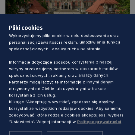
Pliki cookies
EDUKACJA
Wykorzystujemy pliki cookie w celu dostosowania oraz
personalizacji zawartości i reklam, umożliwienia funkcji
Stacjonarnie i online. Ogólnopolskie Dni
społecznościowych i analizy ruchu na stronie.
Otwarte Politechniki Gdańskiej
Informacje dotyczące sposobu korzystania z naszej
witryny przekazujemy partnerom w obszarach mediów
Marcin Szumny
4 lata temu
społecznościowych, reklamy oraz analizy danych.
Partnerzy mogą łączyć te informacje z innymi danymi
otrzymanymi od Ciebie lub uzyskanymi w trakcie
korzystania z ich usług.
Klikając “Akceptuję wszystkie“, zgadzasz się abyśmy
korzystali ze wszystkich rodzajów cookies. Aby samemu
zdecydować, które rodzaje cookies akceptujesz, wybierz
“Ustawienia“. Więcej informacji w
Polityce prywatności