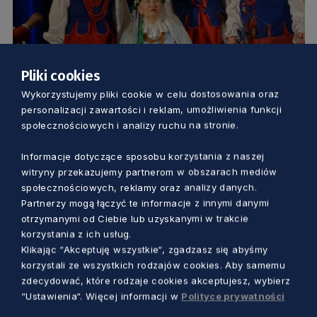
Pliki cookies
Wykorzystujemy pliki cookie w celu dostosowania oraz
KULTURA
personalizacji zawartości i reklam, umożliwienia funkcji
społecznościowych i analizy ruchu na stronie.
Nie tylko tańczą, grają i śpiewają.
Ogólnopolski Przegląd Artystycznego
Informacje dotyczące sposobu korzystania z naszej
witryny przekazujemy partnerom w obszarach mediów
Ruchu Seniorów ARS 2022
społecznościowych, reklamy oraz analizy danych.
4 lata temu
Partnerzy mogą łączyć te informacje z innymi danymi
otrzymanymi od Ciebie lub uzyskanymi w trakcie
korzystania z ich usług.
Klikając “Akceptuję wszystkie“, zgadzasz się abyśmy
korzystali ze wszystkich rodzajów cookies. Aby samemu
zdecydować, które rodzaje cookies akceptujesz, wybierz
“Ustawienia“. Więcej informacji w
Polityce prywatności