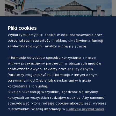
Pliki cookies
Wykorzystujemy pliki cookie w celu dostosowania oraz
KULTURA
personalizacji zawartości i reklam, umożliwienia funkcji
społecznościowych i analizy ruchu na stronie.
To druga edycja ogólnopolskiego
konkursu. Gminy mogą zgłaszać swoje
Informacje dotyczące sposobu korzystania z naszej
witryny przekazujemy partnerom w obszarach mediów
programy opieki nad zabytkami
społecznościowych, reklamy oraz analizy danych.
Marcin Szumny
5 lat temu
Partnerzy mogą łączyć te informacje z innymi danymi
otrzymanymi od Ciebie lub uzyskanymi w trakcie
korzystania z ich usług.
Klikając “Akceptuję wszystkie“, zgadzasz się abyśmy
korzystali ze wszystkich rodzajów cookies. Aby samemu
zdecydować, które rodzaje cookies akceptujesz, wybierz
“Ustawienia“. Więcej informacji w
Polityce prywatności