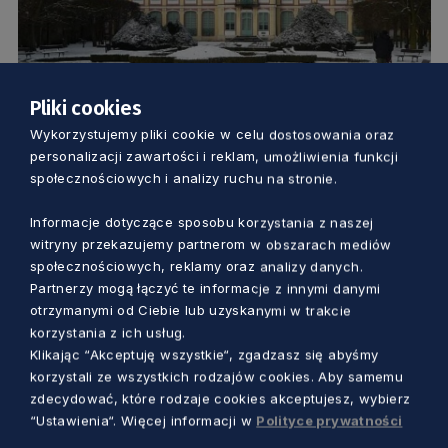
Pliki cookies
Wykorzystujemy pliki cookie w celu dostosowania oraz
KULTURA
personalizacji zawartości i reklam, umożliwienia funkcji
społecznościowych i analizy ruchu na stronie.
Otwarcie oddziałów Muzeum
Narodowego w Gdańsku. Sprawdź
Informacje dotyczące sposobu korzystania z naszej
witryny przekazujemy partnerom w obszarach mediów
obowiązujące zasady zwiedzania
społecznościowych, reklamy oraz analizy danych.
Marcin Szumny
5 lat temu
Partnerzy mogą łączyć te informacje z innymi danymi
otrzymanymi od Ciebie lub uzyskanymi w trakcie
korzystania z ich usług.
Klikając “Akceptuję wszystkie“, zgadzasz się abyśmy
korzystali ze wszystkich rodzajów cookies. Aby samemu
zdecydować, które rodzaje cookies akceptujesz, wybierz
“Ustawienia“. Więcej informacji w
Polityce prywatności