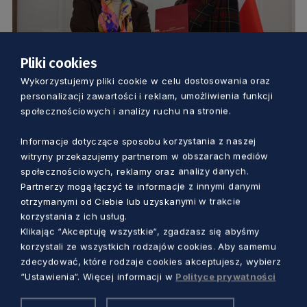
Pliki cookies
KULTURA
Wykorzystujemy pliki cookie w celu dostosowania oraz
personalizacji zawartości i reklam, umożliwienia funkcji
Festiwal filmowy w Gdyni ma nową
społecznościowych i analizy ruchu na stronie.
dyrektorkę. Została nią Agata
Informacje dotyczące sposobu korzystania z naszej
Kozierańska-Burda
witryny przekazujemy partnerom w obszarach mediów
Marcin Szumny
7 miesięcy temu
społecznościowych, reklamy oraz analizy danych.
Partnerzy mogą łączyć te informacje z innymi danymi
otrzymanymi od Ciebie lub uzyskanymi w trakcie
korzystania z ich usług.
Klikając “Akceptuję wszystkie“, zgadzasz się abyśmy
korzystali ze wszystkich rodzajów cookies. Aby samemu
zdecydować, które rodzaje cookies akceptujesz, wybierz
“Ustawienia“. Więcej informacji w
Polityce prywatności