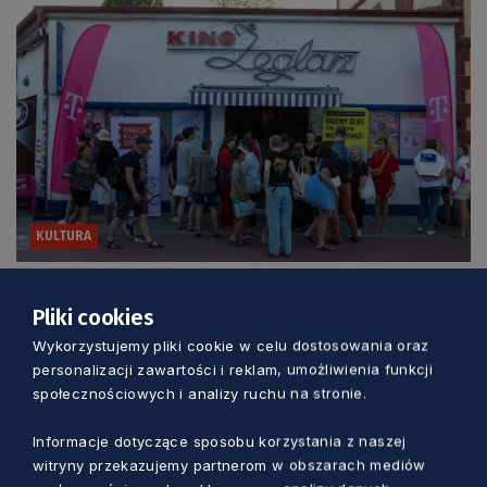
KULTURA
Trzy dni kina, rozmów i spotkań nad
Pliki cookies
morzem. Wyjątkowy festiwal w Jastarni
Wykorzystujemy pliki cookie w celu dostosowania oraz
personalizacji zawartości i reklam, umożliwienia funkcji
Marcin Szumny
1 dzień temu
społecznościowych i analizy ruchu na stronie.
Informacje dotyczące sposobu korzystania z naszej
witryny przekazujemy partnerom w obszarach mediów