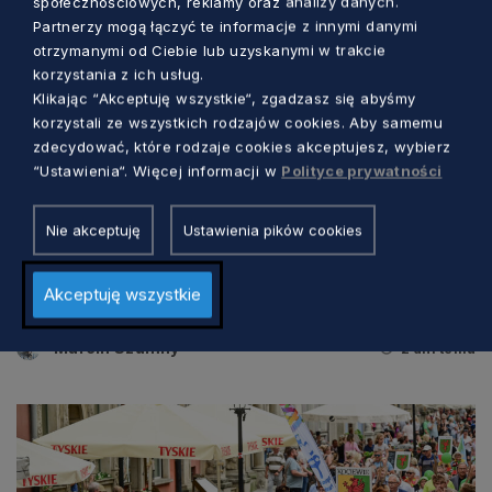
społecznościowych, reklamy oraz analizy danych.
Partnerzy mogą łączyć te informacje z innymi danymi
otrzymanymi od Ciebie lub uzyskanymi w trakcie
korzystania z ich usług.
Klikając “Akceptuję wszystkie“, zgadzasz się abyśmy
korzystali ze wszystkich rodzajów cookies. Aby samemu
zdecydować, które rodzaje cookies akceptujesz, wybierz
“Ustawienia“. Więcej informacji w
Polityce prywatności
KULTURA
Nie akceptuję
Ustawienia pików cookies
Tradycyjna muzyka i barwne tańce. W
Akceptuję wszystkie
tych dniach Gdańsk będzie „folklorem
malowany”
Marcin Szumny
2 dni temu