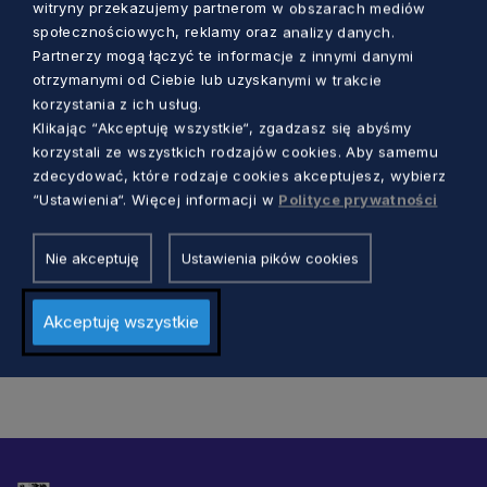
witryny przekazujemy partnerom w obszarach mediów
społecznościowych, reklamy oraz analizy danych.
Partnerzy mogą łączyć te informacje z innymi danymi
otrzymanymi od Ciebie lub uzyskanymi w trakcie
korzystania z ich usług.
Klikając “Akceptuję wszystkie“, zgadzasz się abyśmy
EDUKACJA
korzystali ze wszystkich rodzajów cookies. Aby samemu
zdecydować, które rodzaje cookies akceptujesz, wybierz
Lekcje o energii wiatrowej w pomorskich
“Ustawienia“. Więcej informacji w
Polityce prywatności
podstawówkach. Tak kształcimy
przyszłych specjalistów
Nie akceptuję
Ustawienia pików cookies
Aleksander Olszak
4 lata temu
Akceptuję wszystkie