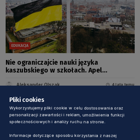
EDUKACJA
Nie ograniczajcie nauki języka
kaszubskiego w szkołach. Apel
marszałka Struka do pomorskich
posłów
Aleksander Olszak
4 lata temu
Pliki cookies
Wykorzystujemy pliki cookie w celu dostosowania oraz
personalizacji zawartości i reklam, umożliwienia funkcji
społecznościowych i analizy ruchu na stronie.
Informacje dotyczące sposobu korzystania z naszej