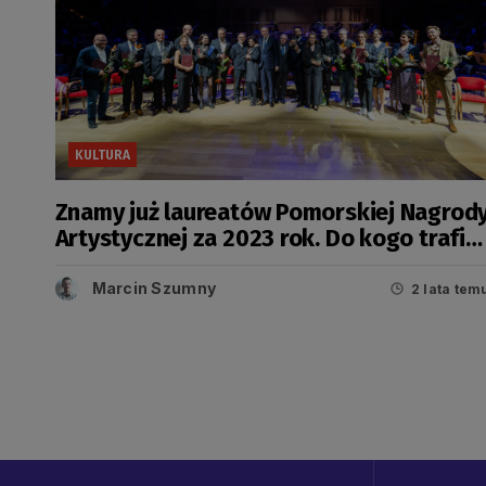
KULTURA
Znamy już laureatów Pomorskiej Nagrod
Artystycznej za 2023 rok. Do kogo trafiły
statuetki gryfa?
Marcin Szumny
2 lata tem