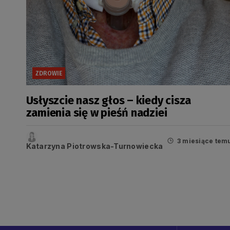
ZDROWIE
Usłyszcie nasz głos – kiedy cisza
zamienia się w pieśń nadziei
3 miesiące tem
Katarzyna Piotrowska-Turnowiecka