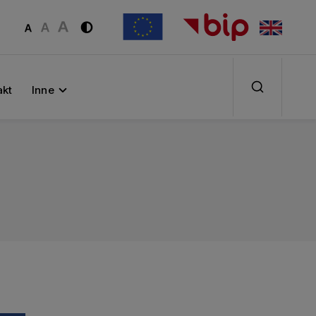
akt
Inne