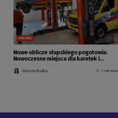
ZDROWIE
Nowe oblicze słupskiego pogotowia.
Nowoczesne miejsca dla karetek i
ekologiczne rozwiązania
Dorota Kulka
1 rok tem