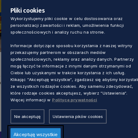
Pliki cookies
Wykorzystujemy pliki cookie w celu dostosowania oraz
personalizacji zawartości i reklam, umożliwienia funkcji
ZDROWIE
społecznościowych i analizy ruchu na stronie.
Informacje dotyczące sposobu korzystania z naszej witryny
Na ratunek Pomorzanom. Nowe karetki
przekazujemy partnerom w obszarach mediów
trafiły do gdańskiego pogotowia
społecznościowych, reklamy oraz analizy danych. Partnerzy
mogą łączyć te informacje z innymi danymi otrzymanymi od
Dorota Kulka
2 lata temu
Ciebie lub uzyskanymi w trakcie korzystania z ich usług.
Klikając “Akceptuję wszystkie“, zgadzasz się abyśmy korzystal
u
ze wszystkich rodzajów cookies. Aby samemu zdecydować,
które rodzaje cookies akceptujesz, wybierz “Ustawienia“.
Więcej informacji w
Polityce prywatności
Nie akceptuję
Ustawienia pików cookies
Akceptuję wszystkie