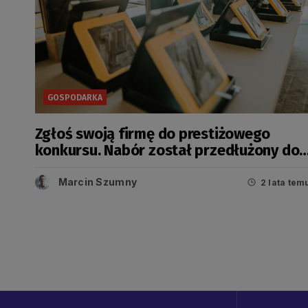
GOSPODARKA
Zgłoś swoją firmę do prestiżowego
konkursu. Nabór został przedłużony do
końca lipca
Marcin Szumny
2 lata tem