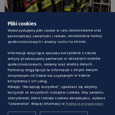
Pliki cookies
URZĄD
Wykorzystujemy pliki cookie w celu dostosowania oraz
personalizacji zawartości i reklam, umożliwienia funkcji
Ponad pół miliona zł na sprzęt
społecznościowych i analizy ruchu na stronie.
ratowniczy. Wsparcie dla strażaków z
Informacje dotyczące sposobu korzystania z naszej
pomorskich OSP
witryny przekazujemy partnerom w obszarach mediów
Marcin Szumny
4 lata temu
społecznościowych, reklamy oraz analizy danych.
Partnerzy mogą łączyć te informacje z innymi danymi
otrzymanymi od Ciebie lub uzyskanymi w trakcie
korzystania z ich usług.
Klikając “Akceptuję wszystkie“, zgadzasz się abyśmy
korzystali ze wszystkich rodzajów cookies. Aby samemu
zdecydować, które rodzaje cookies akceptujesz, wybierz
“Ustawienia“. Więcej informacji w
Polityce prywatności