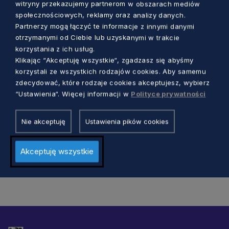
witryny przekazujemy partnerom w obszarach mediów
społecznościowych, reklamy oraz analizy danych.
Partnerzy mogą łączyć te informacje z innymi danymi
otrzymanymi od Ciebie lub uzyskanymi w trakcie
korzystania z ich usług.
Klikając “Akceptuję wszystkie“, zgadzasz się abyśmy
KULTURA
korzystali ze wszystkich rodzajów cookies. Aby samemu
zdecydować, które rodzaje cookies akceptujesz, wybierz
Światowy Dzień Chorób Rzadkich. Jak 29
“Ustawienia“. Więcej informacji w
Polityce prywatności
lutego będzie wyglądać budynek
urzędu?
Nie akceptuję
Ustawienia pików cookies
Dorota Kulka
2 lata temu
Akceptuję wszystkie