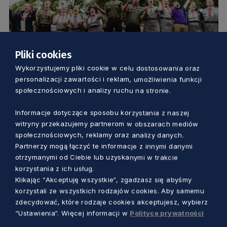
Pliki cookies
Wykorzystujemy pliki cookie w celu dostosowania oraz
KULTURA
personalizacji zawartości i reklam, umożliwienia funkcji
społecznościowych i analizy ruchu na stronie.
50 tys. skautów z całego świata zjedzie
do Gdańska. W 2027 r. odbędzie się
Informacje dotyczące sposobu korzystania z naszej
witryny przekazujemy partnerom w obszarach mediów
Światowe Jamboree
społecznościowych, reklamy oraz analizy danych.
Aleksander Olszak
4 lata temu
Partnerzy mogą łączyć te informacje z innymi danymi
otrzymanymi od Ciebie lub uzyskanymi w trakcie
korzystania z ich usług.
Klikając “Akceptuję wszystkie“, zgadzasz się abyśmy
korzystali ze wszystkich rodzajów cookies. Aby samemu
zdecydować, które rodzaje cookies akceptujesz, wybierz
“Ustawienia“. Więcej informacji w
Polityce prywatności