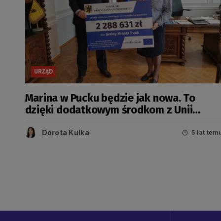
URZĄD
Marina w Pucku będzie jak nowa. To
dzięki dodatkowym środkom z Unii
Europejskiej
Dorota Kulka
5 lat tem