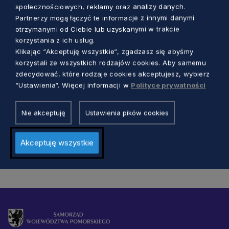
społecznościowych, reklamy oraz analizy danych.
Partnerzy mogą łączyć te informacje z innymi danymi
otrzymanymi od Ciebie lub uzyskanymi w trakcie
korzystania z ich usług.
ZDROWIE
Klikając “Akceptuję wszystkie“, zgadzasz się abyśmy
korzystali ze wszystkich rodzajów cookies. Aby samemu
Kwarantanna i izolacja – nowe wytyczne
zdecydować, które rodzaje cookies akceptujesz, wybierz
Ministerstwa Zdrowia. Co się zmieni?
“Ustawienia“. Więcej informacji w
Polityce prywatności
Dorota Kulka
5 lat temu
Nie akceptuję
Ustawienia pików cookies
Akceptuję wszystkie