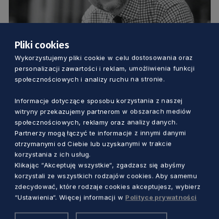
Pliki cookies
SAMORZĄD
Wykorzystujemy pliki cookie w celu dostosowania oraz
personalizacji zawartości i reklam, umożliwienia funkcji
IV rocznica tragicznej śmierci prezydenta
społecznościowych i analizy ruchu na stronie.
Gdańska Pawła Adamowicza
Informacje dotyczące sposobu korzystania z naszej
witryny przekazujemy partnerom w obszarach mediów
Marcin Szumny
3 lata temu
społecznościowych, reklamy oraz analizy danych.
Partnerzy mogą łączyć te informacje z innymi danymi
otrzymanymi od Ciebie lub uzyskanymi w trakcie
korzystania z ich usług.
Klikając “Akceptuję wszystkie“, zgadzasz się abyśmy
korzystali ze wszystkich rodzajów cookies. Aby samemu
zdecydować, które rodzaje cookies akceptujesz, wybierz
“Ustawienia“. Więcej informacji w
Polityce prywatności