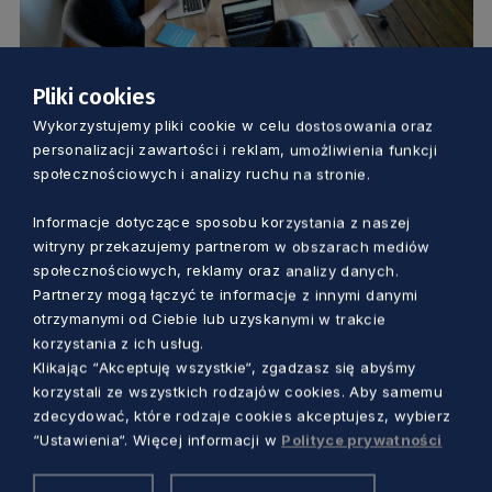
Pliki cookies
GOSPODARKA
Wykorzystujemy pliki cookie w celu dostosowania oraz
personalizacji zawartości i reklam, umożliwienia funkcji
społecznościowych i analizy ruchu na stronie.
Branża IT na Pomorzu oczami kobiet.
Pierwsze takie badanie [RAPORT]
Informacje dotyczące sposobu korzystania z naszej
witryny przekazujemy partnerom w obszarach mediów
5 lat temu
społecznościowych, reklamy oraz analizy danych.
Partnerzy mogą łączyć te informacje z innymi danymi
otrzymanymi od Ciebie lub uzyskanymi w trakcie
korzystania z ich usług.
Klikając “Akceptuję wszystkie“, zgadzasz się abyśmy
korzystali ze wszystkich rodzajów cookies. Aby samemu
zdecydować, które rodzaje cookies akceptujesz, wybierz
“Ustawienia“. Więcej informacji w
Polityce prywatności