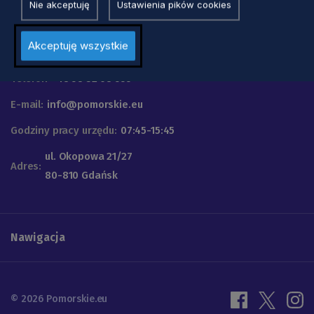
Nie akceptuję
Ustawienia pików cookies
Urząd Marszałkowski
Akceptuję wszystkie
Województwa Pomorskiego
Telefon
+48 58 32 68 555
E-mail:
info@pomorskie.eu
Godziny pracy urzędu:
07:45-15:45
ul. Okopowa 21/27
Adres:
80-810 Gdańsk
Nawigacja
© 2026 Pomorskie.eu