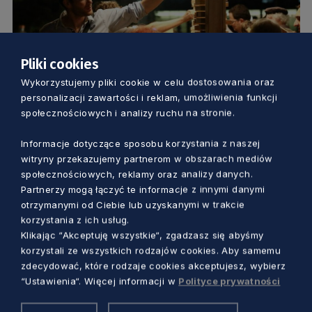
Pliki cookies
KULTURA
Wykorzystujemy pliki cookie w celu dostosowania oraz
personalizacji zawartości i reklam, umożliwienia funkcji
Słowa Churchilla i Tokarczuk na murze w
społecznościowych i analizy ruchu na stronie.
Gdańsku. Instalacje są też w Poznaniu i
Informacje dotyczące sposobu korzystania z naszej
Warszawie
witryny przekazujemy partnerom w obszarach mediów
Dorota Kulka
5 lat temu
społecznościowych, reklamy oraz analizy danych.
Partnerzy mogą łączyć te informacje z innymi danymi
otrzymanymi od Ciebie lub uzyskanymi w trakcie
korzystania z ich usług.
Klikając “Akceptuję wszystkie“, zgadzasz się abyśmy
korzystali ze wszystkich rodzajów cookies. Aby samemu
zdecydować, które rodzaje cookies akceptujesz, wybierz
“Ustawienia“. Więcej informacji w
Polityce prywatności