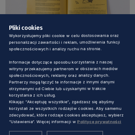
Pliki cookies
KULTURA
Wykorzystujemy pliki cookie w celu dostosowania oraz
personalizacji zawartości i reklam, umożliwienia funkcji
Migracja i asymilacja pracowników
społecznościowych i analizy ruchu na stronie.
kultury. Rozmowa z ZA*Grupą na
Informacje dotyczące sposobu korzystania z naszej
Facebooku
witryny przekazujemy partnerom w obszarach mediów
Dorota Kulka
5 lat temu
społecznościowych, reklamy oraz analizy danych.
Partnerzy mogą łączyć te informacje z innymi danymi
otrzymanymi od Ciebie lub uzyskanymi w trakcie
korzystania z ich usług.
Klikając “Akceptuję wszystkie“, zgadzasz się abyśmy
korzystali ze wszystkich rodzajów cookies. Aby samemu
zdecydować, które rodzaje cookies akceptujesz, wybierz
“Ustawienia“. Więcej informacji w
Polityce prywatności