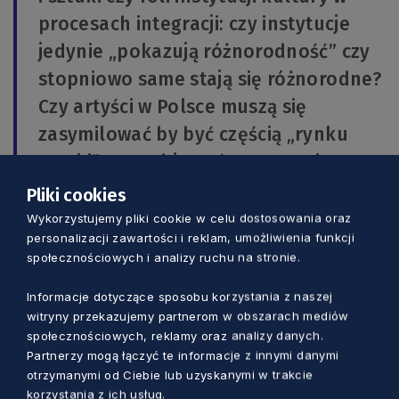
procesach integracji: czy instytucje
jedynie „pokazują różnorodność” czy
stopniowo same stają się różnorodne?
Czy artyści w Polsce muszą się
zasymilować by być częścią „rynku
sztuki”, czy też jesteśmy w stanie
budować społeczeństwo integracji – i
Pliki cookies
w jaki sposób? – wyjaśnia Marta
Wykorzystujemy pliki cookie w celu dostosowania oraz
personalizacji zawartości i reklam, umożliwienia funkcji
Siciarek.
społecznościowych i analizy ruchu na stronie.
Informacje dotyczące sposobu korzystania z naszej
witryny przekazujemy partnerom w obszarach mediów
społecznościowych, reklamy oraz analizy danych.
Partnerzy mogą łączyć te informacje z innymi danymi
otrzymanymi od Ciebie lub uzyskanymi w trakcie
korzystania z ich usług.