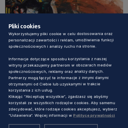
Pliki cookies
KULTURA
Wykorzystujemy pliki cookie w celu dostosowania oraz
personalizacji zawartości i reklam, umożliwienia funkcji
Poznaj „tropy nieoczywiste” Aleksandry
społecznościowych i analizy ruchu na stronie.
Gliszczyńskiej. Nowa wystawa w
Informacje dotyczące sposobu korzystania z naszej
bytowskim muzeum
witryny przekazujemy partnerom w obszarach mediów
Marcin Szumny
3 lata temu
społecznościowych, reklamy oraz analizy danych.
Partnerzy mogą łączyć te informacje z innymi danymi
otrzymanymi od Ciebie lub uzyskanymi w trakcie
korzystania z ich usług.
Klikając “Akceptuję wszystkie“, zgadzasz się abyśmy
korzystali ze wszystkich rodzajów cookies. Aby samemu
zdecydować, które rodzaje cookies akceptujesz, wybierz
“Ustawienia“. Więcej informacji w
Polityce prywatności