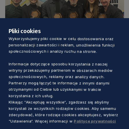
Pliki cookies
Wykorzystujemy pliki cookie w celu dostosowania oraz
KULTURA
personalizacji zawartości i reklam, umożliwienia funkcji
społecznościowych i analizy ruchu na stronie.
Znamy wyniki plebiscytu musicalowego.
Wielki sukces widowiska z Teatru
Informacje dotyczące sposobu korzystania z naszej
witryny przekazujemy partnerom w obszarach mediów
Muzycznego w Gdyni
społecznościowych, reklamy oraz analizy danych.
Marcin Szumny
8 miesięcy temu
Partnerzy mogą łączyć te informacje z innymi danymi
otrzymanymi od Ciebie lub uzyskanymi w trakcie
korzystania z ich usług.
Klikając “Akceptuję wszystkie“, zgadzasz się abyśmy
korzystali ze wszystkich rodzajów cookies. Aby samemu
zdecydować, które rodzaje cookies akceptujesz, wybierz
“Ustawienia“. Więcej informacji w
Polityce prywatności