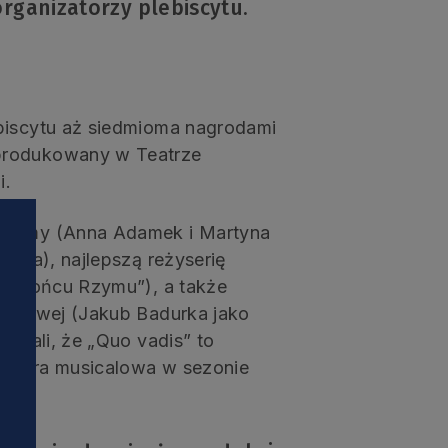
organizatorzy plebiscytu.
”
ebiscytu aż siedmioma nagrodami
produkowany w Teatrze
i.
stiumy (Anna Adamek i Martyna
rała), najlepszą reżyserię
(„O końcu Rzymu”), a także
planowej (Jakub Badurka jako
uznali, że „Quo vadis” to
remiera musicalowa w sezonie