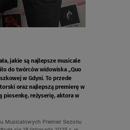
ła, jakie są najlepsze musicale
fiło do twórców widowiska „Quo
uszkowej w Gdyni. To przede
torski oraz najlepszą premierę w
 piosenkę, reżyserię, aktora w
cytu Musicalowych Premier Sezonu
była się 18 listopada 2025 r. w