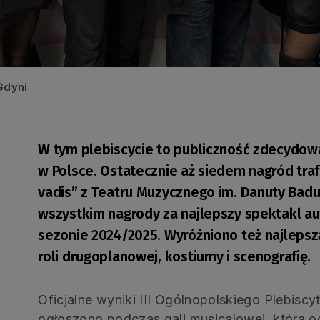
Gdyni
W tym plebiscycie to publiczność zdecydowa
w Polsce. Ostatecznie aż siedem nagród tra
vadis” z Teatru Muzycznego im. Danuty Bad
wszystkim nagrody za najlepszy spektakl au
sezonie 2024/2025. Wyróżniono też najlepszą
roli drugoplanowej, kostiumy i scenografię.
Oficjalne wyniki III Ogólnopolskiego Plebis
ogłoszono podczas gali musicalowej, która od