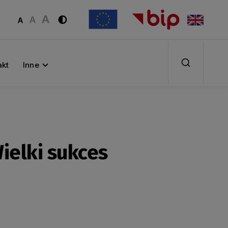
akt
Inne
ielki sukces