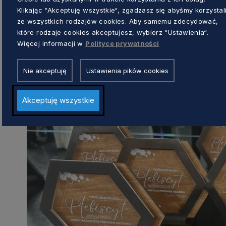
– To dla nas ogromne wyróżnienie i
Klikając “Akceptuję wszystkie“, zgadzasz się abyśmy korzystal
spotkała się z entuzjastycznym pr
ze wszystkich rodzajów cookies. Aby samemu zdecydować,
widzów, jak i środowisko artystyczn
które rodzaje cookies akceptujesz, wybierz “Ustawienia“.
Więcej informacji w
Polityce prywatności
kierownik Działu Marketingu Teatr
Nie akceptuję
Ustawienia pików cookies
Akceptuję wszystkie