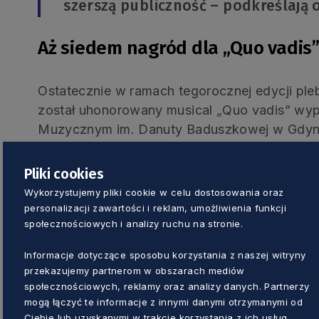
szerszą publiczność – podkreślają 
Aż siedem nagród dla „Quo vadis
Ostatecznie w ramach tegorocznej edycji pl
został uhonorowany musical „Quo vadis” wy
Muzycznym im. Danuty Baduszkowej w Gdyn
Widowisko zdobyło nagrody za najlepsze ko
Pliki cookies
Kander), najlepszą scenografię (Mariusz Napie
Wykorzystujemy pliki cookie w celu dostosowania oraz
(Wojciech Kościelniak), najlepszą piosenkę 
personalizacji zawartości i reklam, umożliwienia funkcji
nagrodę dla najlepszego aktora w roli drugo
społecznościowych i analizy ruchu na stronie.
Winicjusz). Ponadto, głosujący w plebiscycie 
Informacje dotyczące sposobu korzystania z naszej witryny
najlepszy spektakl autorski oraz najlepsza p
przekazujemy partnerom w obszarach mediów
2024/2025.
społecznościowych, reklamy oraz analizy danych. Partnerzy
mogą łączyć te informacje z innymi danymi otrzymanymi od
Ciebie lub uzyskanymi w trakcie korzystania z ich usług.