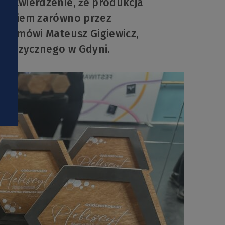
 potwierdzenie, że produkcja
i
zyjęciem zarówno przez
e – mówi Mateusz Gigiewicz,
u Muzycznego w Gdyni.