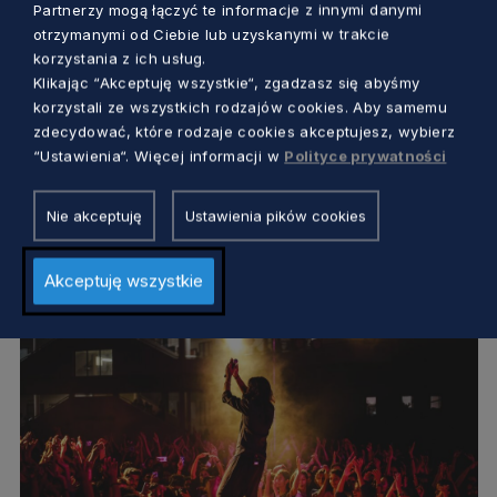
Partnerzy mogą łączyć te informacje z innymi danymi
otrzymanymi od Ciebie lub uzyskanymi w trakcie
korzystania z ich usług.
KULTURA
Klikając “Akceptuję wszystkie“, zgadzasz się abyśmy
korzystali ze wszystkich rodzajów cookies. Aby samemu
II Kongres Kultury Pomorskiej.
zdecydować, które rodzaje cookies akceptujesz, wybierz
Porozmawiajmy o (pomorskim) teatrze
“Ustawienia“. Więcej informacji w
Polityce prywatności
Redakcja
2 lata temu
Nie akceptuję
Ustawienia pików cookies
Akceptuję wszystkie