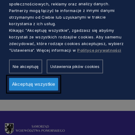
społecznościowych, reklamy oraz analizy danych.
Partnerzy mogą łączyć te informacje z innymi danymi
otrzymanymi od Ciebie lub uzyskanymi w trakcie
korzystania z ich usług.
KULTURA
Klikając “Akceptuję wszystkie“, zgadzasz się abyśmy
korzystali ze wszystkich rodzajów cookies. Aby samemu
Koncert Głos Niepodległej – Paderewski.
zdecydować, które rodzaje cookies akceptujesz, wybierz
Na Ołowiance będzie też wystawa i
“Ustawienia“. Więcej informacji w
Polityce prywatności
wykład
Dorota Kulka
4 lata temu
Nie akceptuję
Ustawienia pików cookies
Akceptuję wszystkie