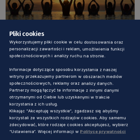
Pliki cookies
Wykorzystujemy pliki cookie w celu dostosowania oraz
GOSPODARKA
personalizacji zawartości i reklam, umożliwienia funkcji
społecznościowych i analizy ruchu na stronie.
1000 Aniołów o wschodzie słońca.
Okazja by wziąć pod swoje skrzydła tych
Informacje dotyczące sposobu korzystania z naszej
witryny przekazujemy partnerom w obszarach mediów
co potrzebują
społecznościowych, reklamy oraz analizy danych.
Anna Skrzynecka
2 lata temu
Partnerzy mogą łączyć te informacje z innymi danymi
otrzymanymi od Ciebie lub uzyskanymi w trakcie
korzystania z ich usług.
Klikając “Akceptuję wszystkie“, zgadzasz się abyśmy
korzystali ze wszystkich rodzajów cookies. Aby samemu
zdecydować, które rodzaje cookies akceptujesz, wybierz
“Ustawienia“. Więcej informacji w
Polityce prywatności