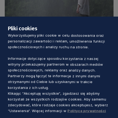
Pliki cookies
Wykorzystujemy pliki cookie w celu dostosowania oraz
KULTURA
personalizacji zawartości i reklam, umożliwienia funkcji
społecznościowych i analizy ruchu na stronie.
Wyjątkowy seans pod Niebem polskim.
Pokaz filmu „Jutro będzie padać” i
Informacje dotyczące sposobu korzystania z naszej
witryny przekazujemy partnerom w obszarach mediów
spotkanie z jego twórcami
społecznościowych, reklamy oraz analizy danych.
Marcin Szumny
3 lata temu
Partnerzy mogą łączyć te informacje z innymi danymi
otrzymanymi od Ciebie lub uzyskanymi w trakcie
korzystania z ich usług.
Klikając “Akceptuję wszystkie“, zgadzasz się abyśmy
korzystali ze wszystkich rodzajów cookies. Aby samemu
zdecydować, które rodzaje cookies akceptujesz, wybierz
“Ustawienia“. Więcej informacji w
Polityce prywatności