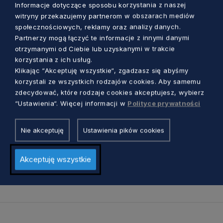
Scenografia i kostiumy: Monika Kapiszka,
Informacje dotyczące sposobu korzystania z naszej
witryny przekazujemy partnerom w obszarach mediów
Karolina Ewa Niemczyk
społecznościowych, reklamy oraz analizy danych.
Muzyka: Paweł A. Nowak
Partnerzy mogą łączyć te informacje z innymi danymi
Operatorzy kamer: Piotr Zatoń, Piotr Jasiński,
otrzymanymi od Ciebie lub uzyskanymi w trakcie
Piotr Pastalenc
korzystania z ich usług.
Klikając “Akceptuję wszystkie“, zgadzasz się abyśmy
korzystali ze wszystkich rodzajów cookies. Aby samemu
W rolach głównych wystąpili: Dominik Szyca,
zdecydować, które rodzaje cookies akceptujesz, wybierz
Maksymilian Pluto-Prądzyński, Aisha Jorda i
“Ustawienia“. Więcej informacji w
Polityce prywatności
Maciej Mielewczyk.
Nie akceptuję
Ustawienia pików cookies
Produkcja: Fundacja Aby Chciało Się Chcieć,
Kaszubski Uniwersytet Ludowy oraz Muzeum –
Akceptuję wszystkie
Kaszubski Park Etnograficzny we Wdzydzach.