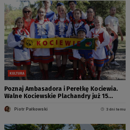
KULTURA
Poznaj Ambasadora i Perełkę Kociewia.
Walne Kociewskie Plachandry już 15
sierpnia
Piotr Pałkowski
3 dni temu