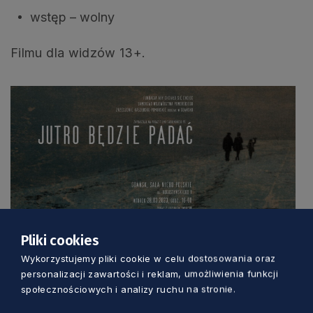
wstęp – wolny
Filmu dla widzów 13+.
Pliki cookies
„Jutro będzie padać”
Wykorzystujemy pliki cookie w celu dostosowania oraz
Scenariusz i reżyseria: Sebastian Karaśkiewicz
personalizacji zawartości i reklam, umożliwienia funkcji
Zdjęcia: Piotr Zatoń
społecznościowych i analizy ruchu na stronie.
Montaż: Rafał Stós, Piotr Zatoń