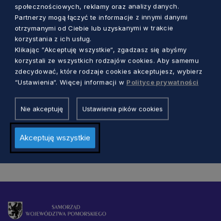
społecznościowych, reklamy oraz analizy danych.
Partnerzy mogą łączyć te informacje z innymi danymi
otrzymanymi od Ciebie lub uzyskanymi w trakcie
korzystania z ich usług.
GOSPODARKA
Klikając “Akceptuję wszystkie“, zgadzasz się abyśmy
korzystali ze wszystkich rodzajów cookies. Aby samemu
Wiemy, kto zdobył Bursztynowy Laur
zdecydować, które rodzaje cookies akceptujesz, wybierz
Marszałka. Sprawdź wyniki konkursu
“Ustawienia“. Więcej informacji w
Polityce prywatności
„Pomorskie Smaki”
Marcin Szumny
4 lata temu
Nie akceptuję
Ustawienia pików cookies
Akceptuję wszystkie