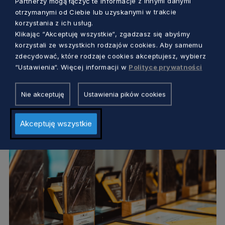
Partnerzy mogą łączyć te informacje z innymi danymi
otrzymanymi od Ciebie lub uzyskanymi w trakcie
korzystania z ich usług.
GOSPODARKA
Klikając “Akceptuję wszystkie“, zgadzasz się abyśmy
korzystali ze wszystkich rodzajów cookies. Aby samemu
Pokaż, że dzięki twojej firmie rozwija się
zdecydować, które rodzaje cookies akceptujesz, wybierz
Pomorze. Przedłużono możliwość
“Ustawienia“. Więcej informacji w
Polityce prywatności
przesłania zgłoszenia!
Marcin Szumny
1 rok temu
Nie akceptuję
Ustawienia pików cookies
Akceptuję wszystkie