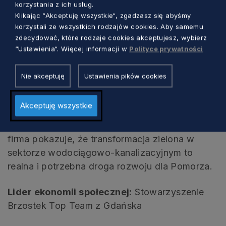
Gdynia sp. z o.o.
korzystania z ich usług.
Klikając “Akceptuję wszystkie“, zgadzasz się abyśmy
korzystali ze wszystkich rodzajów cookies. Aby samemu
Przedsiębiorstwo prowadzi działalność wodno-
zdecydować, które rodzaje cookies akceptujesz, wybierz
kanalizacyjną z uwzględnieniem ekologicznych
“Ustawienia“. Więcej informacji w
Polityce prywatności
standardów, dbając o czystość wody,
gospodarkę ściekami i modernizacje sieci.
Nie akceptuję
Ustawienia pików cookies
Angażuje się też w projekty inwestycyjne
służące zrównoważonemu rozwojowi
Akceptuję wszystkie
infrastruktury miejskiej oraz ochronie
środowiska. Dzięki podejmowanym działaniom
firma pokazuje, że transformacja zielona w
sektorze wodociągowo-kanalizacyjnym to
realna i potrzebna droga rozwoju dla Pomorza.
Lider ekonomii społecznej:
Stowarzyszenie
Brzostek Top Team z Gdańska