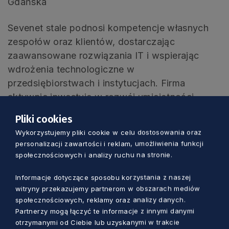
Gdańska
Sevenet stale podnosi kompetencje własnych
zespołów oraz klientów, dostarczając
zaawansowane rozwiązania IT i wspierając
wdrożenia technologiczne w
przedsiębiorstwach i instytucjach. Firma
aktywnie inwestuje w rozwój umiejętności
pracowników oraz współpracuje z klientami na
Pliki cookies
rzecz transferu wiedzy i najlepszych praktyk. W
Wykorzystujemy pliki cookie w celu dostosowania oraz
ten sposób Sevenet buduje nie tylko usługi
personalizacji zawartości i reklam, umożliwienia funkcji
technologiczne, ale i trwały kapitał
społecznościowych i analizy ruchu na stronie.
kompetencyjny, który wzmacnia cały region
Informacje dotyczące sposobu korzystania z naszej
Pomorza.
witryny przekazujemy partnerom w obszarach mediów
społecznościowych, reklamy oraz analizy danych.
Lider zielonej transformacji:
Partnerzy mogą łączyć te informacje z innymi danymi
Przedsiębiorstwo Wodociągów i Kanalizacji
otrzymanymi od Ciebie lub uzyskanymi w trakcie