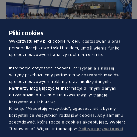
Pliki cookies
Wykorzystujemy pliki cookie w celu dostosowania oraz
EDUKACJA
personalizacji zawartości i reklam, umożliwienia funkcji
społecznościowych i analizy ruchu na stronie.
Na łyżwach w nawet w środku lata.
Pierwsze syntetyczne lodowisko na
Informacje dotyczące sposobu korzystania z naszej
witryny przekazujemy partnerom w obszarach mediów
Pomorzu już działa
społecznościowych, reklamy oraz analizy danych.
Aleksander Olszak
4 lata temu
Partnerzy mogą łączyć te informacje z innymi danymi
otrzymanymi od Ciebie lub uzyskanymi w trakcie
korzystania z ich usług.
Klikając “Akceptuję wszystkie“, zgadzasz się abyśmy
korzystali ze wszystkich rodzajów cookies. Aby samemu
zdecydować, które rodzaje cookies akceptujesz, wybierz
“Ustawienia“. Więcej informacji w
Polityce prywatności